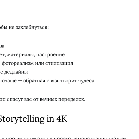
обы не захлебнуться:
за
ет, материалы, настроение
: фотореализм или стилизация
ые дедлайны
очаще — обратная связь творит чудеса
и спасут вас от вечных переделок.
torytelling in 4K
 и продуктов — это не просто демонстрация хай-тек