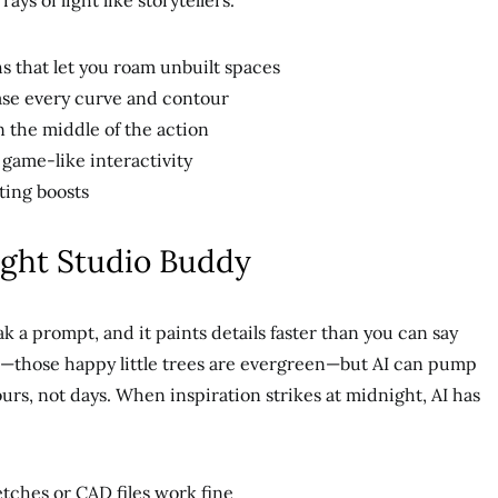
ays of light like storytellers.
s that let you roam unbuilt spaces
ase every curve and contour
 the middle of the action
game-like interactivity
ting boosts
ight Studio Buddy
ak a prompt, and it paints details faster than you can say
ss—those happy little trees are evergreen—but AI can pump
urs, not days. When inspiration strikes at midnight, AI has
ches or CAD files work fine