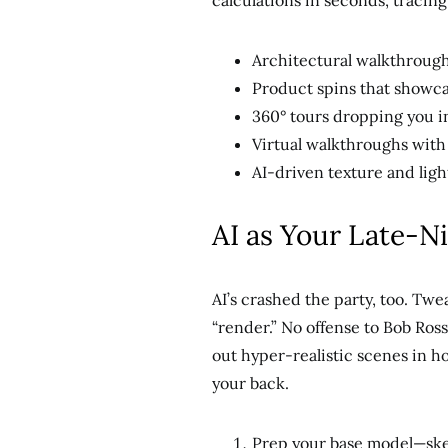
calculations in seconds, tracing r
Architectural walkthrough
Product spins that showc
360° tours dropping you in
Virtual walkthroughs with 
AI-driven texture and ligh
AI as Your Late-N
AI’s crashed the party, too. Twe
“render.” No offense to Bob Ro
out hyper-realistic scenes in ho
your back.
Prep your base model—sket