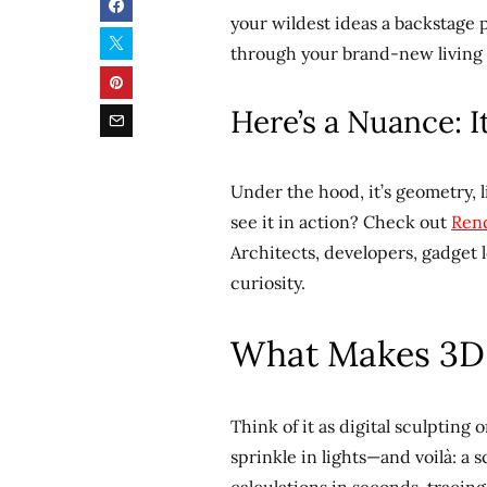
your wildest ideas a backstage 
through your brand-new living 
Here’s a Nuance: I
Under the hood, it’s geometry, 
see it in action? Check out
Rend
Architects, developers, gadget
curiosity.
What Makes 3D 
Think of it as digital sculptin
sprinkle in lights—and voilà: a