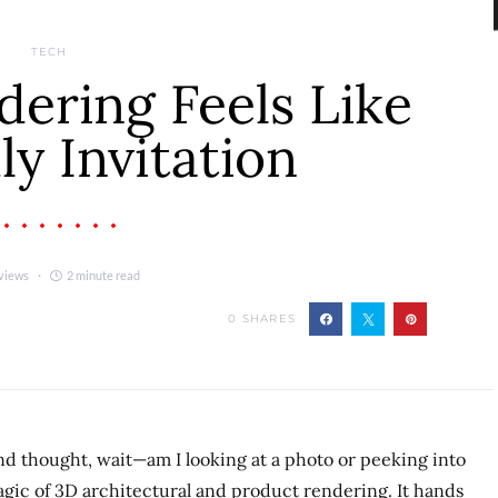
TECH
ering Feels Like
ly Invitation
views
2 minute read
0
SHARES
nd thought, wait—am I looking at a photo or peeking into
agic of 3D architectural and product rendering. It hands