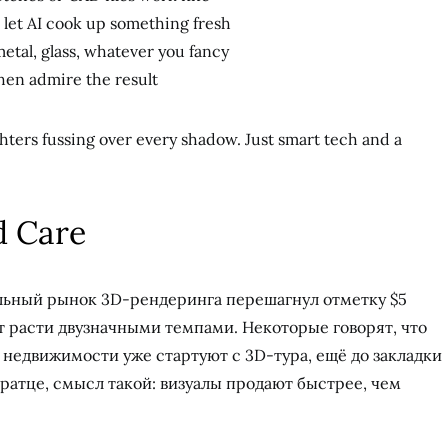
 let AI cook up something fresh
etal, glass, whatever you fancy
then admire the result
hters fussing over every shadow. Just smart tech and a
d Care
альный рынок 3D-рендеринга перешагнул отметку $5
т расти двузначными темпами. Некоторые говорят, что
 недвижимости уже стартуют с 3D-тура, ещё до закладки
ратце, смысл такой: визуалы продают быстрее, чем