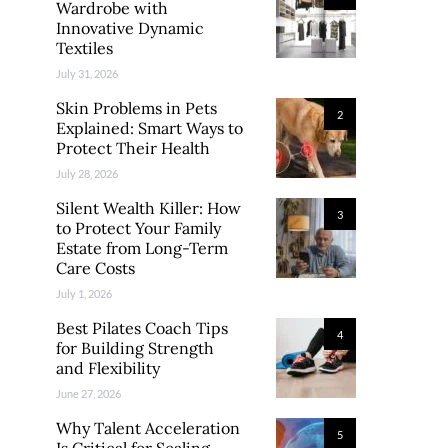
Wardrobe with
Innovative Dynamic
Textiles
July 31, 2026
Skin Problems in Pets
2
Explained: Smart Ways to
Protect Their Health
July 28, 2026
Silent Wealth Killer: How
3
to Protect Your Family
Estate from Long-Term
Care Costs
July 1, 2026
Best Pilates Coach Tips
4
for Building Strength
and Flexibility
June 27, 2026
Why Talent Acceleration
5