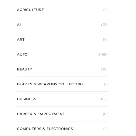
AGRICULTURE
(2)
AI
(23)
ART
(4)
AUTO
(168)
BEAUTY
(30)
BLADES & WEAPONS COLLECTING
(1)
BUSINESS
(965)
CAREER & EMPLOYMENT
(6)
COMPUTERS & ELECTRONICS
(2)