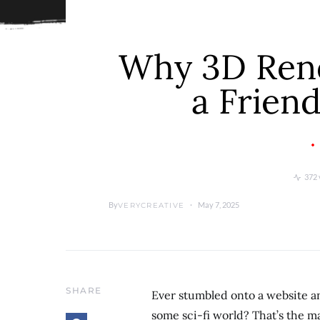
Why 3D Rend
a Friend
372 
By
May 7, 2025
VERYCREATIVE
SHARE
Ever stumbled onto a website a
some sci-fi world? That’s the m